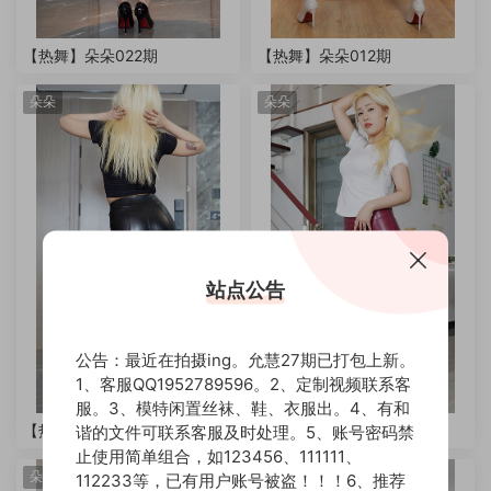
【热舞】朵朵022期
【热舞】朵朵012期
朵朵
朵朵
站点公告
公告：最近在拍摄ing。允慧27期已打包上新。
1、客服QQ1952789596。2、定制视频联系客
服。3、模特闲置丝袜、鞋、衣服出。4、有和
【热舞】朵朵021期
【热舞】朵朵053期
谐的文件可联系客服及时处理。5、账号密码禁
止使用简单组合，如123456、111111、
朵朵
朵朵
112233等，已有用户账号被盗！！！6、推荐