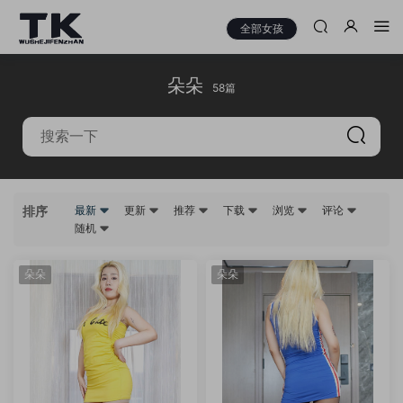
全部女孩
朵朵
58篇
排序
最新
更新
推荐
下载
浏览
评论
随机
朵朵
朵朵