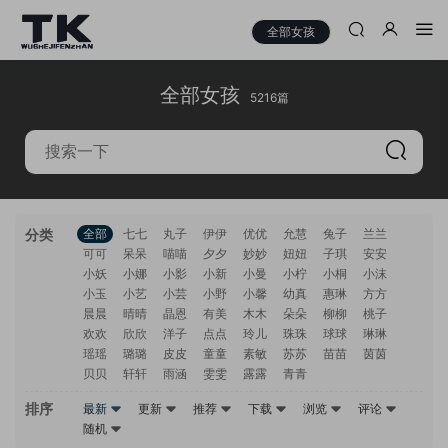
全部女孩
全部女孩
5216篇
分类
全部
七七
丸子
伊伊
优优
允慧
兔子
兰兰
可可
呆呆
喵喵
夕夕
妙妙
妞妞
子琪
安安
小妖
小娜
小影
小新
小曼
小柠
小桐
小沫
小玉
小艺
小芸
小野
小馨
幼真
惠琳
方方
晨晨
晴晴
晶恩
有美
木木
朵朵
柳柳
桃子
欢欢
欣欣
洋子
点点
玲儿
珠珠
球球
琳琳
瑶瑶
璐璐
皮皮
童童
素敏
苏苏
苗苗
茵茵
贝贝
轩轩
雨涵
雯雯
露露
青青
排序
最新
更新
推荐
下载
浏览
评论
随机