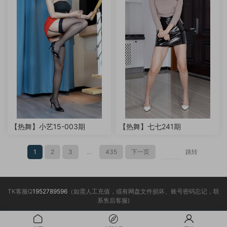
【热舞】小艺15-003期
【热舞】七七241期
1
2
3
...
435
下一页
跳转
TK客服Q
1952789596
（如需人工充值，或有网盘文件损坏、账号密码忘记，联
系售后客服)
___________________________________________________________________________________
________