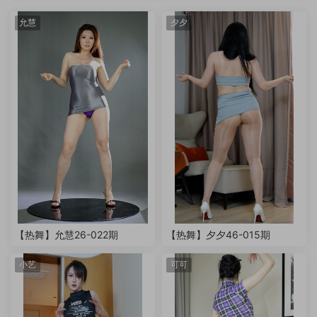
允慧
夕夕
【热舞】允慧26-022期
【热舞】夕夕46-015期
小艺
可可