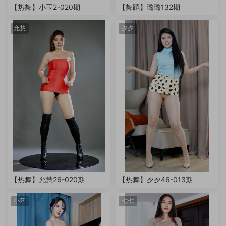
【热舞】小玉2-020期
【舞蹈】璐璐132期
允慧
夕夕
【热舞】允慧26-020期
【热舞】夕夕46-013期
小艺
七七