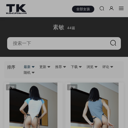
全部女孩
素敏
44篇
排序
最新
更新
推荐
下载
浏览
评论
随机
素敏
素敏