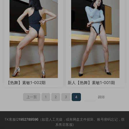
【热舞】素敏1-002期
新人【热舞】素敏1-001期
上一页
1
2
3
4
跳转
TK客服Q
1952789596
（如需人工充值，或有网盘文件损坏、账号密码忘记，联
系售后客服)